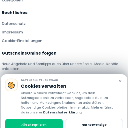
Kategorien
Rechtliches
Datenschutz
Impressum
Cookie-Einstellungen
GutscheinsOnline folgen
Neue Angebote und Spartipps auch über unsere Social-Media-Kanäle
entdecken.
DATENSCHUTZ-AUSWAHL
Cookies verwalten
Unsere Website verwendet Cookies, um dein
Nutzungserlebnis zu verbessern, Angebote aktuell zu
halten und Marketingmaßnahmen zu unterstützen.
GutscheinsOnline stellt Gutscheincodes, Rabatte und Angebote
Notwendige Cookies bleiben immer aktiv. Mehr erfährst
du in unserer
Datenschutzerklärung
.
verschiedener Händler bereit. Preise, Verfügbarkeit und Bedingungen können
sich jederzeit ändern. Einige Links sind Affiliate-Links. Bei einer Nutzung
erhalten wir möglicherweise eine Provision, ohne dass dir zusätzliche Kosten
Alle akzeptieren
Nur notwendige