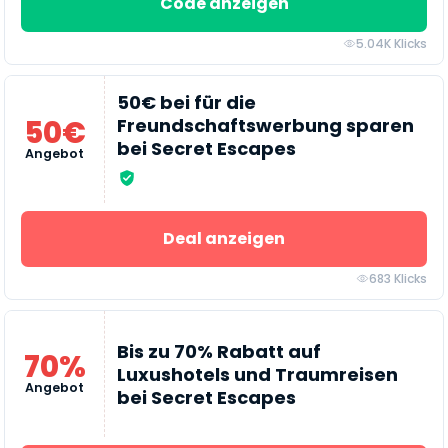
Code anzeigen
5.04K Klicks
50€ bei für die
50€
Freundschaftswerbung sparen
bei Secret Escapes
Angebot
Deal anzeigen
683 Klicks
Bis zu 70% Rabatt auf
70%
Luxushotels und Traumreisen
Angebot
bei Secret Escapes