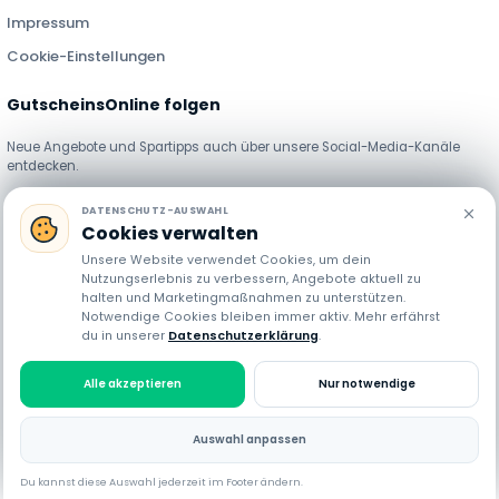
Impressum
Cookie-Einstellungen
GutscheinsOnline folgen
Neue Angebote und Spartipps auch über unsere Social-Media-Kanäle
entdecken.
DATENSCHUTZ-AUSWAHL
Cookies verwalten
Unsere Website verwendet Cookies, um dein
Nutzungserlebnis zu verbessern, Angebote aktuell zu
halten und Marketingmaßnahmen zu unterstützen.
GutscheinsOnline stellt Gutscheincodes, Rabatte und Angebote
Notwendige Cookies bleiben immer aktiv. Mehr erfährst
du in unserer
Datenschutzerklärung
.
verschiedener Händler bereit. Preise, Verfügbarkeit und Bedingungen können
sich jederzeit ändern. Einige Links sind Affiliate-Links. Bei einer Nutzung
erhalten wir möglicherweise eine Provision, ohne dass dir zusätzliche Kosten
Alle akzeptieren
Nur notwendige
entstehen.
Auswahl anpassen
© 2026 GutscheinsOnline. Alle Rechte vorbehalten.
Du kannst diese Auswahl jederzeit im Footer ändern.