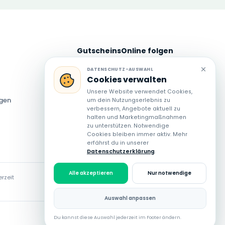
GutscheinsOnline folgen
Neue Angebote und Spartipps auch
DATENSCHUTZ-AUSWAHL
Cookies verwalten
über unsere Social-Media-Kanäle
entdecken.
Unsere Website verwendet Cookies,
ngen
um dein Nutzungserlebnis zu
verbessern, Angebote aktuell zu
halten und Marketingmaßnahmen
zu unterstützen. Notwendige
Cookies bleiben immer aktiv. Mehr
erfährst du in unserer
Datenschutzerklärung
.
Alle akzeptieren
Nur notwendige
rzeit
Auswahl anpassen
Du kannst diese Auswahl jederzeit im Footer ändern.