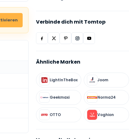
tivieren
Verbinde dich mit Tomtop
Ähnliche Marken
T
LightInTheBox
Joom
Geekmaxi
Norma24
OTTO
Voghion