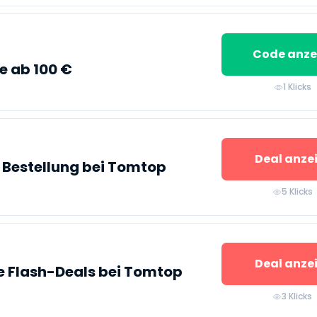
Code anze
 ab 100 €
1 Klicks
Deal anze
f Bestellung bei Tomtop
5 Klicks
Deal anze
ie Flash-Deals bei Tomtop
3 Klicks