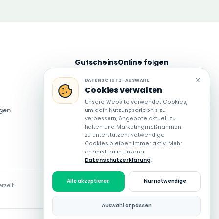
GutscheinsOnline folgen
Neue Angebote und Spartipps auch
DATENSCHUTZ-AUSWAHL
Cookies verwalten
über unsere Social-Media-Kanäle
entdecken.
Unsere Website verwendet Cookies,
ngen
um dein Nutzungserlebnis zu
verbessern, Angebote aktuell zu
halten und Marketingmaßnahmen
zu unterstützen. Notwendige
Cookies bleiben immer aktiv. Mehr
erfährst du in unserer
Datenschutzerklärung
.
Alle akzeptieren
Nur notwendige
rzeit
Auswahl anpassen