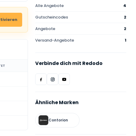
Alle Angebote
4
Gutscheincodes
2
tivieren
Angebote
2
Versand-Angebote
1
Verbinde dich mit Redodo
TET
Ähnliche Marken
Contorion