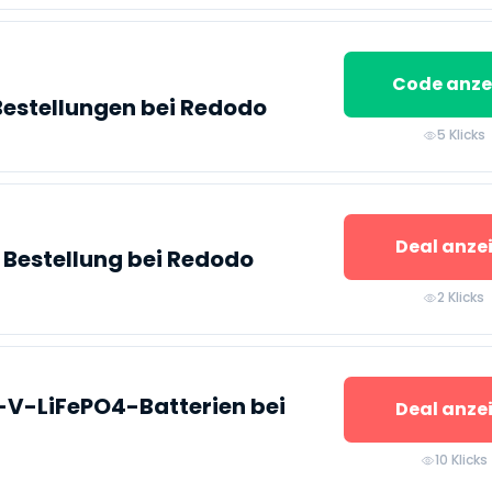
Code anze
Bestellungen bei Redodo
5 Klicks
Deal anze
 Bestellung bei Redodo
2 Klicks
2-V-LiFePO4-Batterien bei
Deal anze
10 Klicks