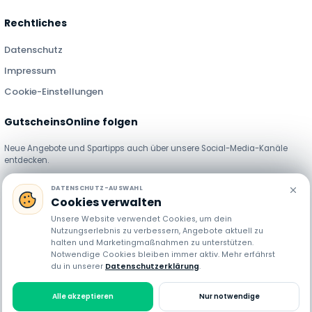
Rechtliches
Datenschutz
Impressum
Cookie-Einstellungen
GutscheinsOnline folgen
Neue Angebote und Spartipps auch über unsere Social-Media-Kanäle
entdecken.
DATENSCHUTZ-AUSWAHL
Cookies verwalten
Unsere Website verwendet Cookies, um dein
Nutzungserlebnis zu verbessern, Angebote aktuell zu
halten und Marketingmaßnahmen zu unterstützen.
Notwendige Cookies bleiben immer aktiv. Mehr erfährst
GutscheinsOnline stellt Gutscheincodes, Rabatte und Angebote
du in unserer
Datenschutzerklärung
.
verschiedener Händler bereit. Preise, Verfügbarkeit und Bedingungen können
sich jederzeit ändern. Einige Links sind Affiliate-Links. Bei einer Nutzung
erhalten wir möglicherweise eine Provision, ohne dass dir zusätzliche Kosten
Alle akzeptieren
Nur notwendige
entstehen.