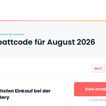
cheine My Jewellery
battcode für August 2026
Alle 5
Deal anze
hsten Einkauf bei der
lery
3.12K Klick