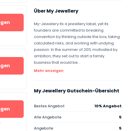
Über My Jewellery
igen
My-Jewelery its a jewellery label, yet its
founders are committed to breaking
s
convention by thinking outside the box, taking
calculated risks, and working with undying
passion. In the summer of 2011, motivated by
ambition, they set out to start a family
business that would be...
igen
Mehr anzeigen
My Jewellery Gutschein-Übersicht
Bestes Angebot
10% Angebot
igen
Alle Angebote
5
s
Angebote
5