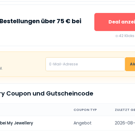
Bestellungen über 75 € bei
Deal anze
42 Klicks
Ak
l.
ery Coupon und Gutscheincode
COUPON TYP
ZULETZT G
Angebot
2026-08
bei My Jewellery