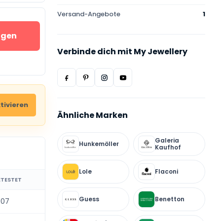
Versand-Angebote
1
igen
Verbinde dich mit My Jewellery
tivieren
Ähnliche Marken
Galeria
Hunkemöller
Kaufhof
Lole
Flaconi
ETESTET
Guess
Benetton
-07