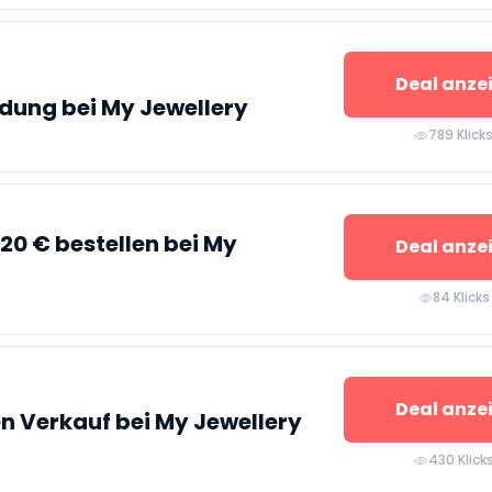
Deal anze
dung bei My Jewellery
789 Klick
 20 € bestellen bei My
Deal anze
84 Klicks
Deal anze
en Verkauf bei My Jewellery
430 Klick