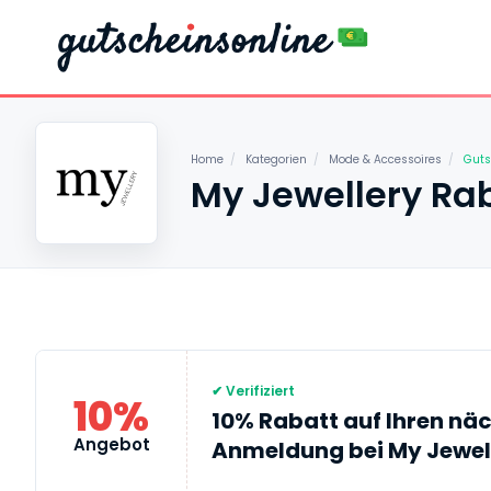
Home
/
Kategorien
/
Mode & Accessoires
/
Guts
My Jewellery Ra
✔ Verifiziert
10%
10% Rabatt auf Ihren näc
Angebot
Anmeldung bei My Jewel