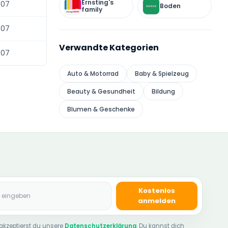
Ernsting's
-07
Boden
family
-07
Verwandte Kategorien
-07
Auto & Motorrad
Baby & Spielzeug
Beauty & Gesundheit
Bildung
Blumen & Geschenke
se
Kostenlos
anmelden
akzeptierst du unsere
Datenschutzerklärung
. Du kannst dich