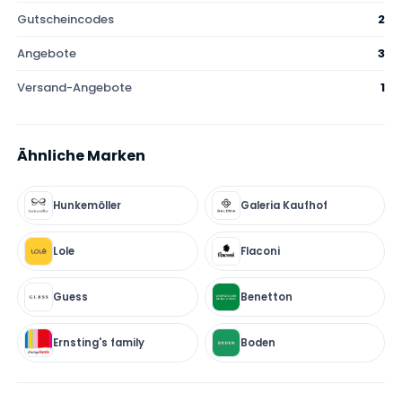
Gutscheincodes
2
Angebote
3
Versand-Angebote
1
Ähnliche Marken
Hunkemöller
Galeria Kaufhof
Lole
Flaconi
Guess
Benetton
Ernsting's family
Boden