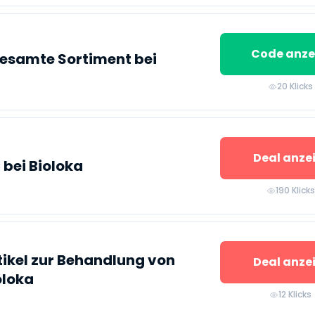
Code anze
gesamte Sortiment bei
20 Klicks
Deal anze
 bei Bioloka
190 Klicks
tikel zur Behandlung von
Deal anze
oloka
12 Klicks