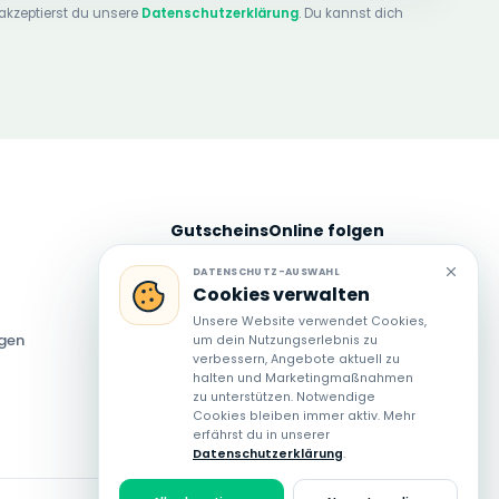
akzeptierst du unsere
Datenschutzerklärung
. Du kannst dich
GutscheinsOnline folgen
Neue Angebote und Spartipps auch
DATENSCHUTZ-AUSWAHL
Cookies verwalten
über unsere Social-Media-Kanäle
entdecken.
Unsere Website verwendet Cookies,
ngen
um dein Nutzungserlebnis zu
verbessern, Angebote aktuell zu
halten und Marketingmaßnahmen
zu unterstützen. Notwendige
Cookies bleiben immer aktiv. Mehr
erfährst du in unserer
Datenschutzerklärung
.