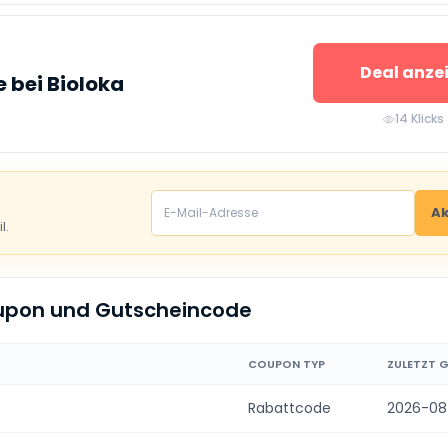
Deal anze
e bei Bioloka
14 Klicks
Ak
l.
oupon und Gutscheincode
COUPON TYP
ZULETZT 
Rabattcode
2026-08