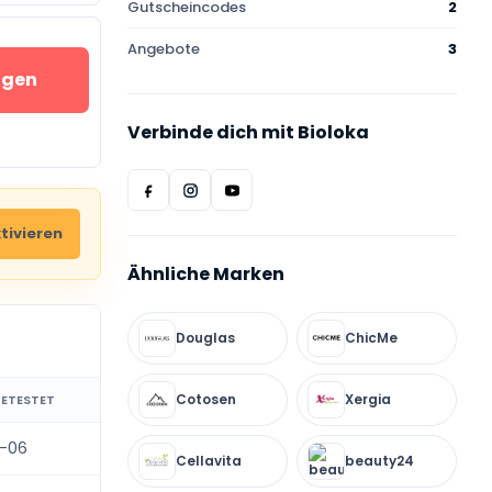
Gutscheincodes
2
Angebote
3
igen
Verbinde dich mit Bioloka
tivieren
Ähnliche Marken
Douglas
ChicMe
Cotosen
Xergia
GETESTET
-06
Cellavita
beauty24