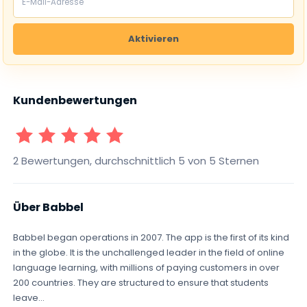
Aktivieren
Kundenbewertungen
1 Sterne
2 Sterne
3 Sterne
4 Sterne
5 Sterne
2 Bewertungen, durchschnittlich 5 von 5 Sternen
Über Babbel
Babbel began operations in 2007. The app is the first of its kind
in the globe. It is the unchallenged leader in the field of online
language learning, with millions of paying customers in over
200 countries. They are structured to ensure that students
leave...