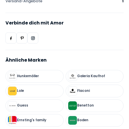
Versand-Angebote
1
Verbinde dich mit Amor
Ähnliche Marken
Hunkemöller
Galeria Kaufhof
Lole
Flaconi
Guess
Benetton
Ernsting's family
Boden